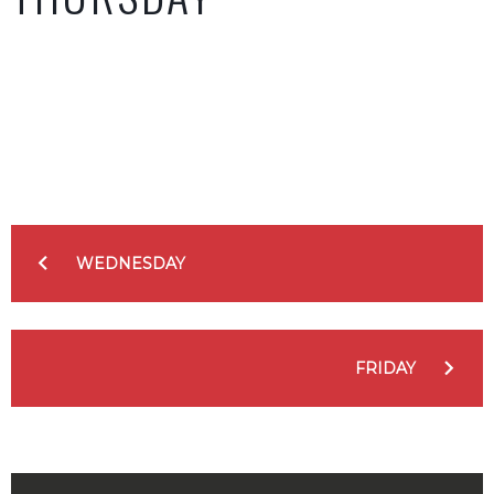
Facebook
Twitter
Google+
LinkedIn
Pinterest
NAVIGATION
DE
WEDNESDAY
L’ARTICLE
FRIDAY