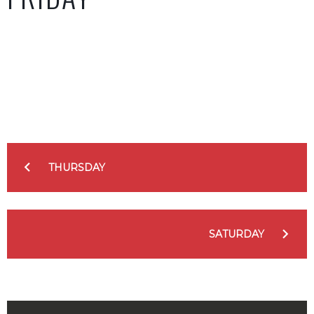
Facebook
Twitter
Google+
LinkedIn
Pinterest
NAVIGATION
DE
THURSDAY
L’ARTICLE
SATURDAY