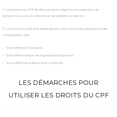
2. Le titulaire du CPF de doit pas faire l’objet d’une suspension de
son permis ou d’une interdiction de solliciter un permis
3. La formation doit être dispensée par une auto-école répondant à des
critères précis, soit:
Être référencé Datadock
Être référencée par les organismes financeurs
Avoir effectué sa déclaration d’activité
LES DÉMARCHES POUR
UTILISER LES DROITS DU CPF