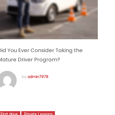
Did You Ever Consider Taking the
Mature Driver Program?
by
admin7978
juillet 19, 2016
First drive
Private Lessons