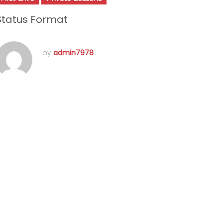
Status Format
by
admin7978
mai 13, 2016