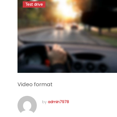
Test drive
Video format
by
admin7978
juin 15, 2016