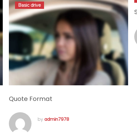
Basic drive
Quote Format
by
admin7978
juin 1, 2016