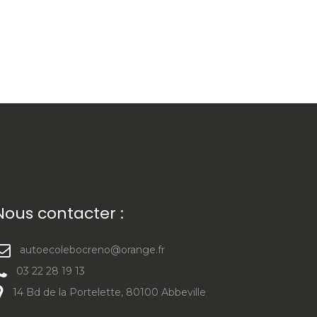
Nous contacter :
autoecolebocreno@orange.fr
03 22 28 19 13
14 Bd de la Portelette, 80100 Abbeville