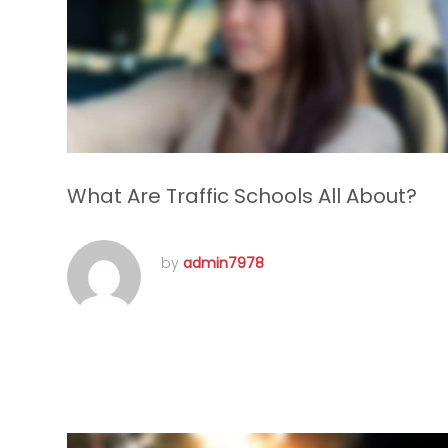
What Are Traffic Schools All About?
by
admin7978
septembre 22, 2016