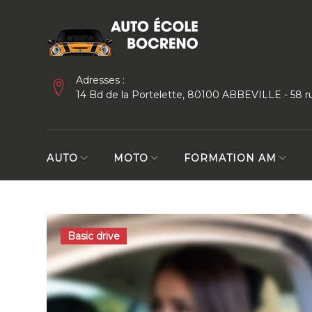
Skip
to
content
Adresses :
14 Bd de la Portelette, 80100 ABBEVILLE - 58
AUTO
MOTO
FORMATION AM
Étiquette :
Basic drive
Training